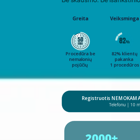
Greita
Veiksminga
Procedūra be
82% klientų
nemalonių
pakanka
pojūčių
1 procedūros
Registruotis NEMOKAMAI 
Telefonu | 10 m
2000+