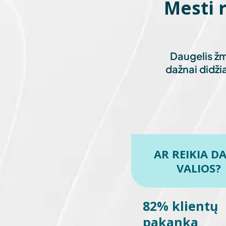
Mesti 
Daugelis žmo
dažnai didžia
AR REIKIA D
VALIOS?
82% klientų
pakanka