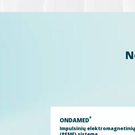
N
®
ONDAMED
Impulsinių elektromagnetinių
(PEMF) sistema