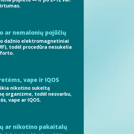
irtumas.
o ar nemalonių pojūčių
o dažnio elektromagnetiniai
MF), todėl procedūra nesukelia
forto.
retėms, vape ir IQOS
ikia nikotino sukeltą
ę organizme, todėl nesvarbu,
tės, vape ar IQOS.
tų ar nikotino pakaitalų