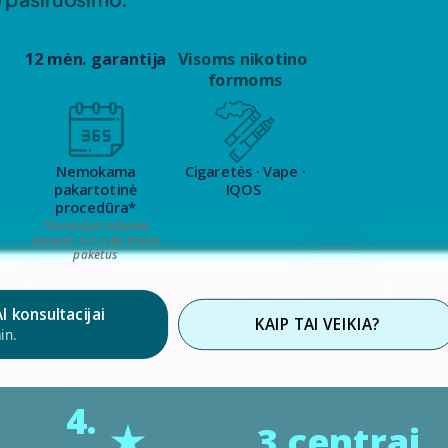
12 mėn. garantija
Visoms nikotino
formoms
Nemokama
Cigaretės · Vape ·
pakartotinė
IQOS
procedūra*
*Garantija taikoma
perkant 1+1 ir Be Streso
paketus
konsultacijai
KAIP TAI VEIKIA?
in.
4.
3 centrai