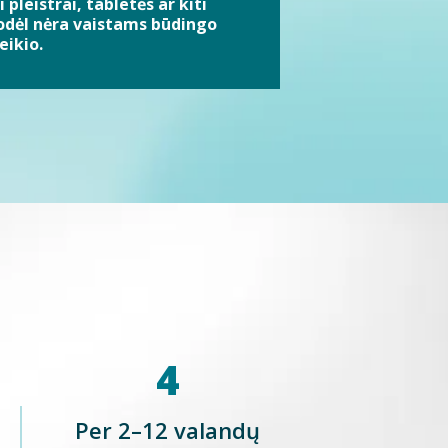
leistrai, tabletės ar kiti
todėl nėra vaistams būdingo
eikio.
4
Per 2–12 valandų