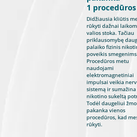
1 procedūros
Didžiausia kliūtis m
rūkyti dažnai laiko
valios stoka. Tačiau
priklausomybę daug
palaiko fizinis nikot
poveikis smegenims
Procedūros metu
naudojami
elektromagnetiniai
impulsai veikia ner
sistemą ir sumažina
nikotino sukeltą pot
Todėl daugeliui žm
pakanka vienos
procedūros, kad me
rūkyti.