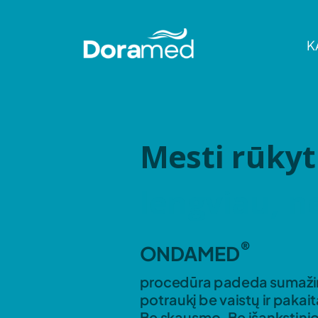
K
Mesti rūkyt
lengviau, n
®
ONDAMED
procedūra padeda sumažin
potraukį be vaistų ir pakait
Be skausmo. Be išankstini