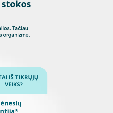
 stokos
alios. Tačiau
kis organizme.
TAI IŠ TIKRŲJŲ
VEIKS?
mėnesių
ntija*