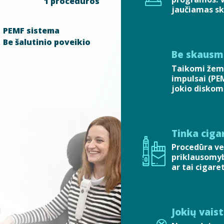
1 procedūros
jaučiamas sk
PEMF sistema
Be šalutinio poveikio
Be skausm
Taikomi žem
impulsai (PE
jokio diskom
Tinka ciga
Procedūra ve
priklausomyb
ar tai cigare
i
Jokių vais