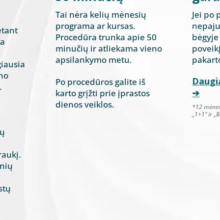
Tai nėra kelių mėnesių
Jei po
programa ar kursas.
nepaju
etant
Procedūra trunka apie 50
bėgyje 
ma
minučių ir atliekama vieno
poveik
apsilankymo metu.
pakar
iausia
ino
Daugia
Po procedūros galite iš
.
➔
karto grįžti prie įprastos
dienos veiklos.
*12 mėnes
„1+1“ ir „
vų
raukį.
onių
stų