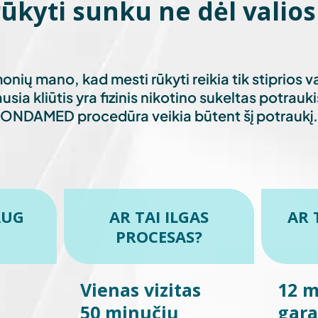
rūkyti sunku ne dėl valios
nių mano, kad mesti rūkyti reikia tik stiprios v
usia kliūtis yra fizinis nikotino sukeltas potrau
ONDAMED procedūra veikia būtent šį potraukį.
AUG
AR TAI ILGAS
AR 
PROCESAS?
Vienas vizitas
12 
50 minučių
gara