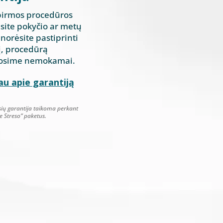
 pirmos procedūros
site pokyčio ar metų
norėsite pastiprinti
į, procedūrą
tosime nemokamai.
u apie garantiją
ių garantija taikoma perkant
Be Streso“ paketus.