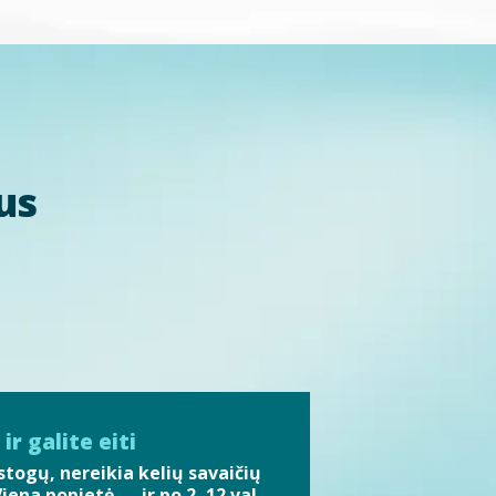
us
ir galite eiti
stogų, nereikia kelių savaičių
iena popietė — ir po 2–12 val.