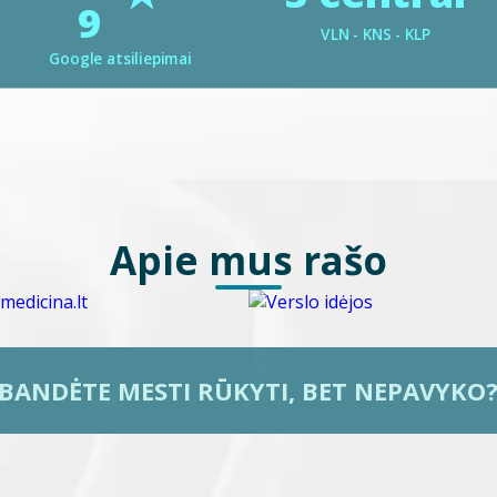
9
VLN - KNS - KLP
Google atsiliepimai
Apie mus rašo
BANDĖTE MESTI RŪKYTI, BET NEPAVYKO