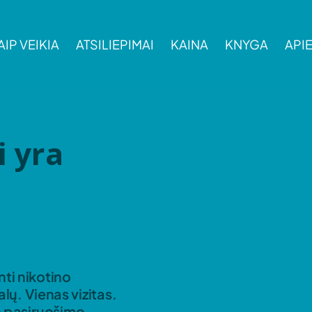
AIP VEIKIA
ATSILIEPIMAI
KAINA
KNYGA
API
i yra
ei manote
ti nikotino
alų. Vienas vizitas.
o pasiruošimo.