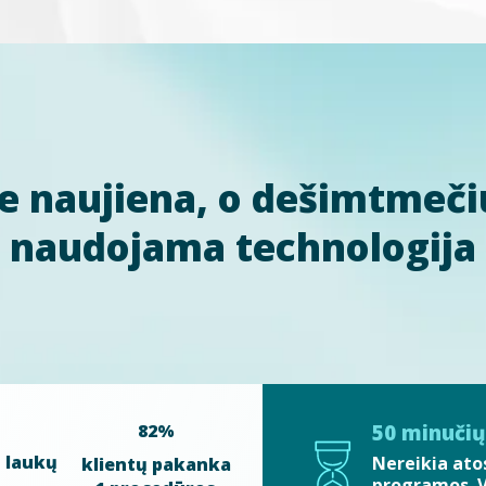
e naujiena, o dešimtmeči
naudojama technologija
82%
50 minučių 
 laukų
Nereikia ato
klientų pakanka
programos. V