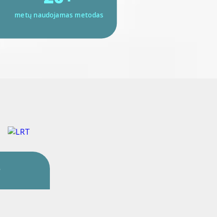
metų naudojamas metodas
?