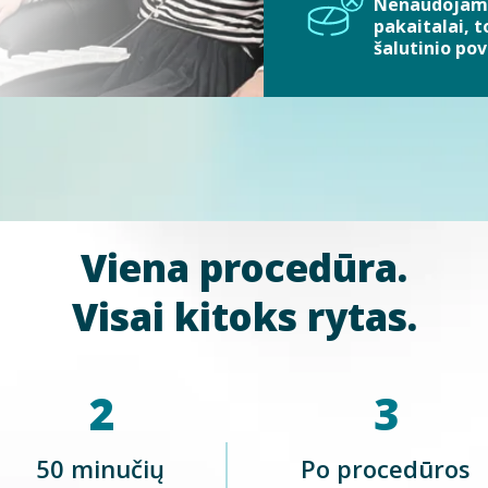
Nenaudojami p
pakaitalai, 
šalutinio pov
Viena procedūra.
Visai kitoks rytas.
2
3
50 minučių
Po procedūros