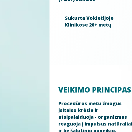
Sukurta Vokietijoje
Klinikose 20+ metų
VEIKIMO PRINCIPAS
Procedūros metu žmogus
įsitaiso krėsle ir
atsipalaiduoja - organizmas
reaguoja į impulsus natūralia
ir be šalutinio poveikio.